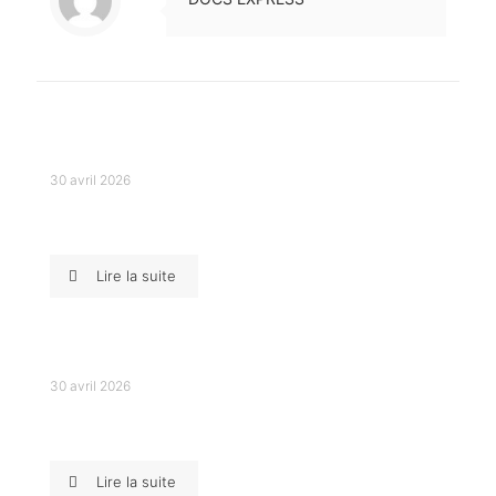
Articles similaires
30 avril 2026
Déménagement résidentiel à Québec : une
solution clé en main
Lire la suite
30 avril 2026
Déménagement à Charlesbourg : efficacité et
tranquillité d’esprit
Lire la suite