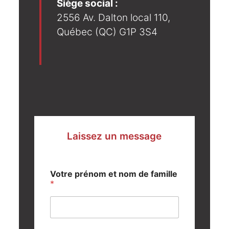
Siège social :
2556 Av. Dalton local 110,
Québec (QC) G1P 3S4
Laissez un message
Votre prénom et nom de famille
*